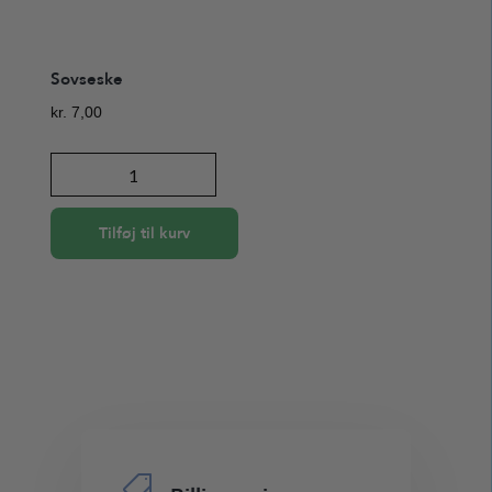
Sovseske
kr.
7,00
Sovseske
antal
Tilføj til kurv
