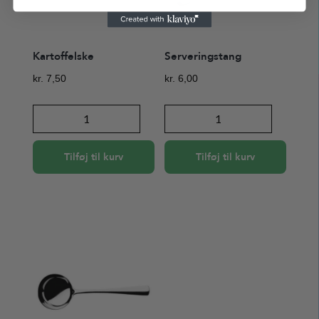
Kartoffelske
Serveringstang
kr.
7,50
kr.
6,00
Kartoffelske
Serveringstang
antal
antal
Tilføj til kurv
Tilføj til kurv