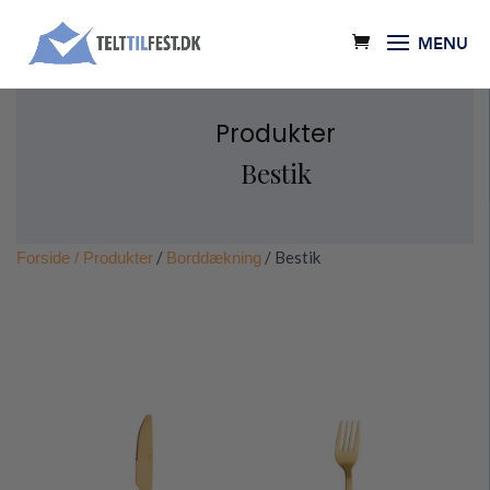
Produkter
Bestik
/
/ Bestik
Forside
/ Produkter
Borddækning