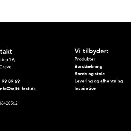
Vi tilbyder:
takt
Produkter
tien 19,
Borddækning
Greve
Borde og stole
Levering og afhentning
 99 89 69
Inspiration
info@telttilfest.dk
36428562