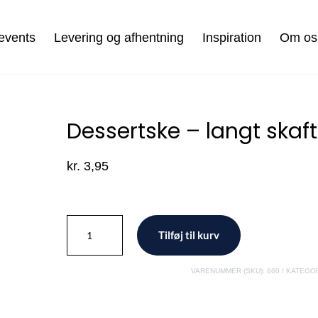
events
Levering og afhentning
Inspiration
Om os
Dessertske – langt skaft
kr.
3,95
Dessertske
Tilføj til kurv
-
langt
VARENUMMER (SKU):
660
KATEGOR
skaft
antal