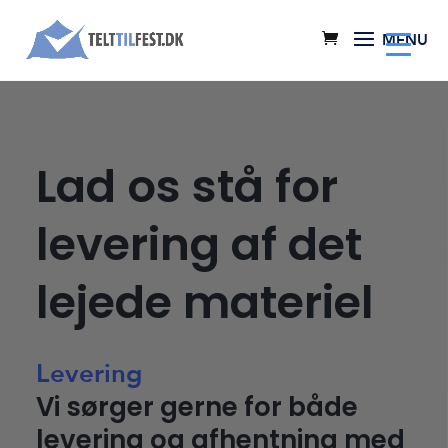
Lad os stå for
levering af det
lejede materiel
Levering
Vi sørger gerne for både
levering og afhentning med