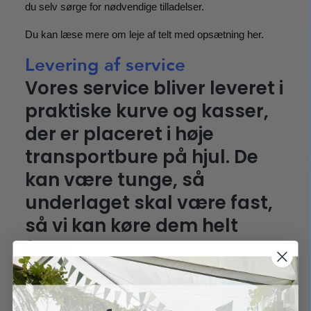
du selv sørge for nødvendige tilladelser.
Du kan læse mere om leje af telt med opsætning her.
Levering af service
Vores service bliver leveret i
praktiske kurve og kasser,
der er placeret i høje
transportbure på hjul. De
kan være tunge, så
underlaget skal være fast,
så vi kan køre dem helt
frem.
Vi leverer ikke, hvis der er trapper undervejs. I sådanne
tilfælde overtager lejeren selv transporten fra dette punkt.