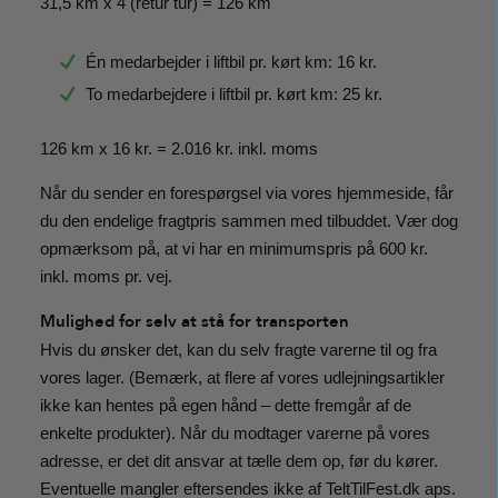
31,5 km x 4 (retur tur) = 126 km
Én medarbejder i liftbil pr. kørt km: 16 kr.
To medarbejdere i liftbil pr. kørt km: 25 kr.
126 km x 16 kr. = 2.016 kr. inkl. moms
Når du sender en forespørgsel via vores hjemmeside, får
du den endelige fragtpris sammen med tilbuddet. Vær dog
opmærksom på, at vi har en minimumspris på 600 kr.
inkl. moms pr. vej.
Mulighed for selv at stå for transporten
Hvis du ønsker det, kan du selv fragte varerne til og fra
vores lager. (Bemærk, at flere af vores udlejningsartikler
ikke kan hentes på egen hånd – dette fremgår af de
enkelte produkter). Når du modtager varerne på vores
adresse, er det dit ansvar at tælle dem op, før du kører.
Eventuelle mangler eftersendes ikke af TeltTilFest.dk aps.