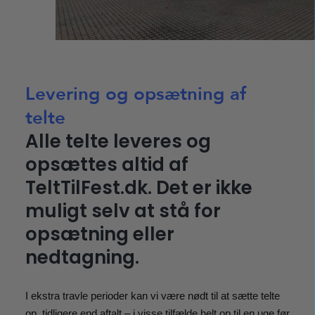
Levering og opsætning af
telte
Alle telte leveres og
opsættes altid af
TeltTilFest.dk. Det er ikke
muligt selv at stå for
opsætning eller
nedtagning.
I ekstra travle perioder kan vi være nødt til at sætte telte
op, tidligere end aftalt – i visse tilfælde helt op til en uge før