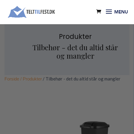
Produkter
Tilbehør - det du altid står
og mangler
/ Tilbehør - det du altid står og mangler
Forside
/ Produkter