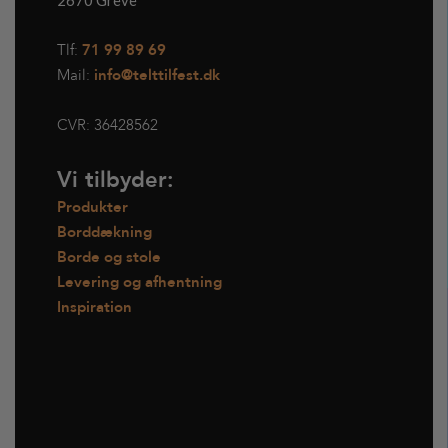
2670 Greve
Tlf:
71 99 89 69
Mail:
info@telttilfest.dk
CVR:
36428562
Vi tilbyder:
Produkter
Borddækning
Borde og stole
Levering og afhentning
Inspiration