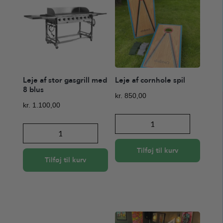
Leje af stor gasgrill med
Leje af cornhole spil
8 blus
kr.
850,00
kr.
1.100,00
Leje
Leje
af
af
cornhole
Tilføj til kurv
stor
spil
Tilføj til kurv
gasgrill
antal
med
8
blus
antal