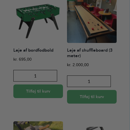
Leje af bordfodbold
Leje af shuffleboard (3
meter)
kr.
695,00
kr.
2.000,00
Leje
Leje
af
af
bordfodbold
Tilføj til kurv
shuffleboard
antal
Tilføj til kurv
(3
meter)
antal