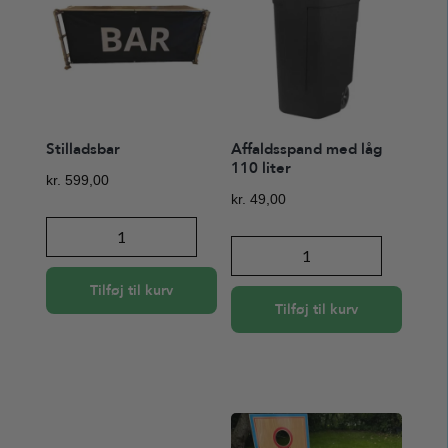
Stilladsbar
Affaldsspand med låg
110 liter
kr.
599,00
kr.
49,00
Stilladsbar
Affaldsspand
antal
med
Tilføj til kurv
låg
Tilføj til kurv
110
liter
antal