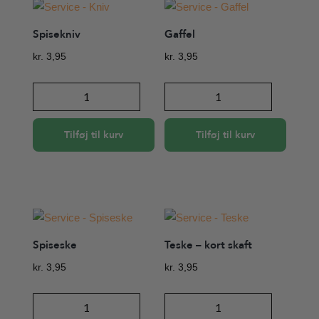
Spisekniv
Gaffel
kr.
3,95
kr.
3,95
Spisekniv
Gaffel
antal
antal
Tilføj til kurv
Tilføj til kurv
Spiseske
Teske – kort skaft
kr.
3,95
kr.
3,95
Spiseske
Teske