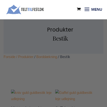
Produkter
Bestik
/
/ Bestik
Forside
/ Produkter
Borddækning