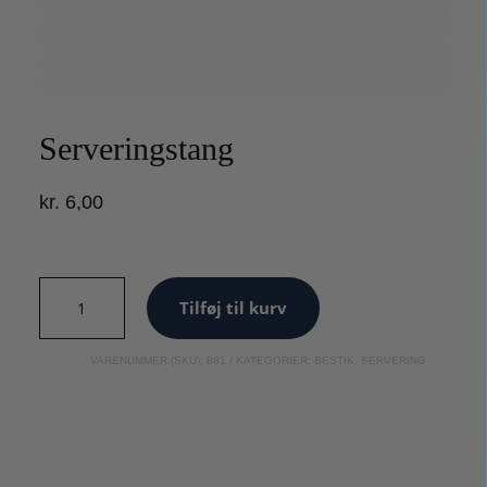
Serveringstang
kr.
6,00
Serveringstang
Tilføj til kurv
antal
VARENUMMER (SKU):
881
KATEGORIER:
BESTIK
,
SERVERING