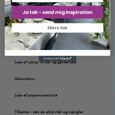
Ja tak - send mig inspiration
Cocktails og drinks
Ellers tak
Leje af varmekanon
Lej slushice maskine
Leje af udstyr til bar og garderobe
Dekoration
Leje af popcornmaskine
Tilbehør - det du altid står og mangler