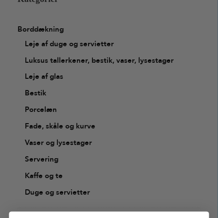
Borddækning
Leje af duge og servietter
Luksus tallerkener, bestik, vaser, lysestager
Leje af glas
Bestik
Porcelæn
Fade, skåle og kurve
Vaser og lysestager
Servering
Kaffe og te
Duge og servietter