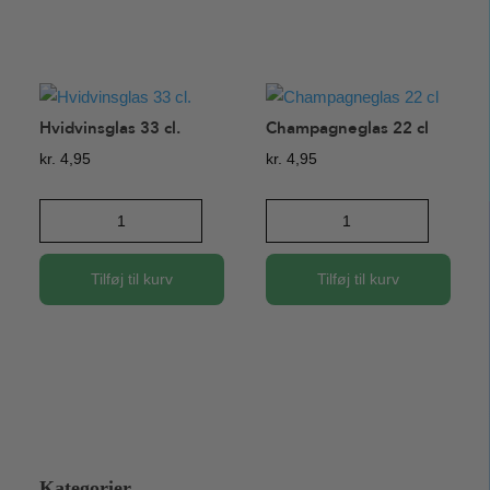
vin
(1
liter)
antal
Hvidvinsglas 33 cl.
Champagneglas 22 cl
kr.
4,95
kr.
4,95
Hvidvinsglas
Champagneglas
33
22
cl.
cl
Tilføj til kurv
Tilføj til kurv
antal
antal
Kategorier