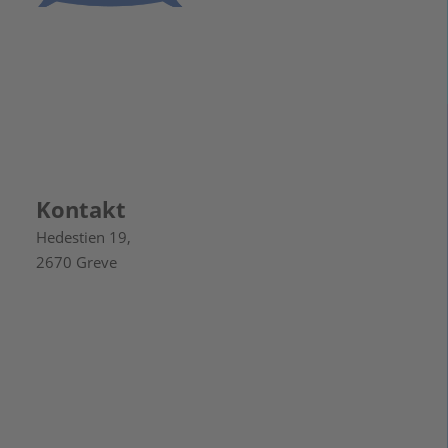
Vi står for stabile løsninger og høj kvalitet til fester og
arrangementer.
Cookiepolitik
Lejebetingelser
Kontakt
Hedestien 19,
2670 Greve
Tlf:
71 99 89 69
Mail:
info@telttilfest.dk
CVR:
36428562
Vi tilbyder: