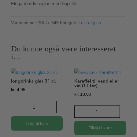
Elegant rødvinsglas med høj stilk
Varenummer (SKU):
645
Kategori:
Leje af glas
Du kunne også være interesseret
i…
longdrinks glas 31 cl.
Karaffel til vand eller
vin (1 liter)
kr.
4,95
kr.
18,00
longdrinks
Karaffel
glas
til
31
Tilføj til kurv
vand
Tilføj til kurv
cl.
eller
antal