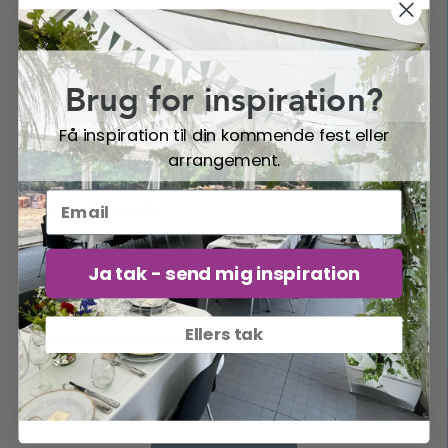
Borde, stole og bænke
Leje af panorama telt
Brug for inspiration?
Få inspiration til din kommende fest eller
Festpakker og teltpakker
arrangement.
Leje af hvide telte
Ja tak - send mig inspiration
Scene, lyd, lys
Ellers tak
Aktiviteter til festen
Fadøl