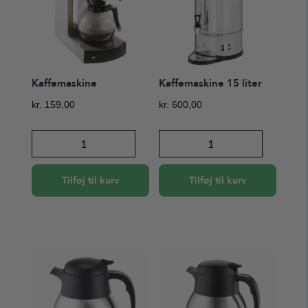
Kaffemaskine
Kaffemaskine 15 liter
kr.
159,00
kr.
600,00
Kaffemaskine
Kaffemaskine
antal
15
liter
Tilføj til kurv
Tilføj til kurv
antal