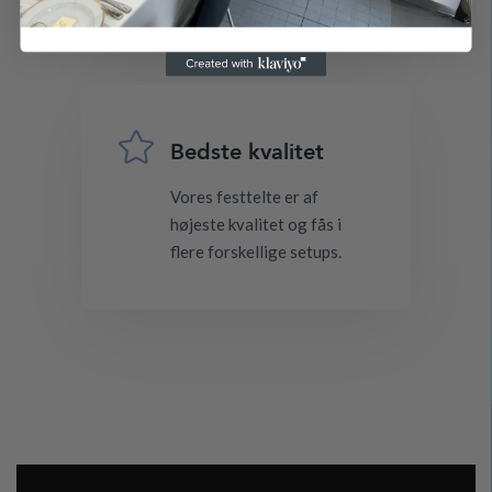

Bedste kvalitet
Vores festtelte er af
højeste kvalitet og fås i
flere forskellige setups.