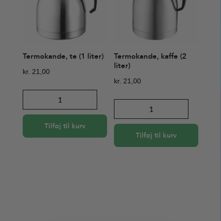
Termokande, te (1 liter)
Termokande, kaffe (2
liter)
kr.
21,00
kr.
21,00
Termokande,
Termokande,
te
kaffe
(1
Tilføj til kurv
(2
liter)
Tilføj til kurv
liter)
antal
antal