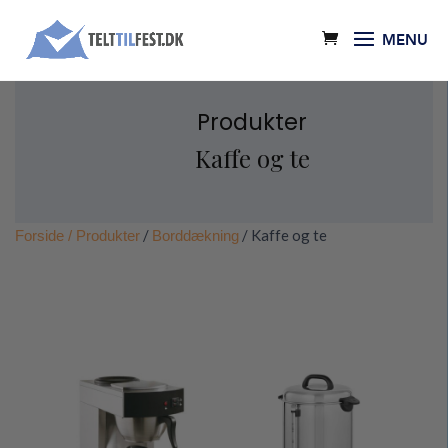
Produkter
Kaffe og te
/
/ Kaffe og te
Forside
/ Produkter
Borddækning