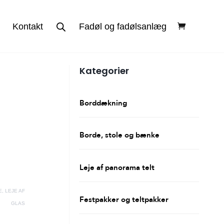
Kontakt
Fadøl og fadølsanlæg
Kategorier
Borddækning
Borde, stole og bænke
Leje af panorama telt
E
,
LEJE AF
Festpakker og teltpakker
GLAS