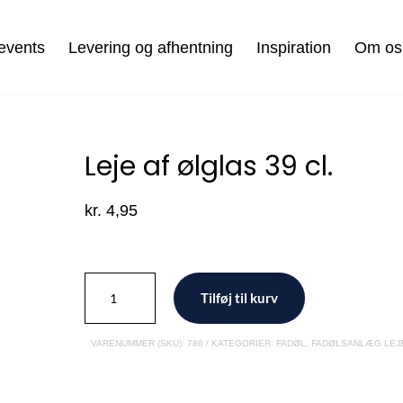
events
Levering og afhentning
Inspiration
Om os
Leje af ølglas 39 cl.
kr.
4,95
Leje
Tilføj til kurv
af
ølglas
VARENUMMER (SKU):
786
KATEGORIER:
FADØL
,
FADØLSANLÆG LEJ
39
cl.
antal