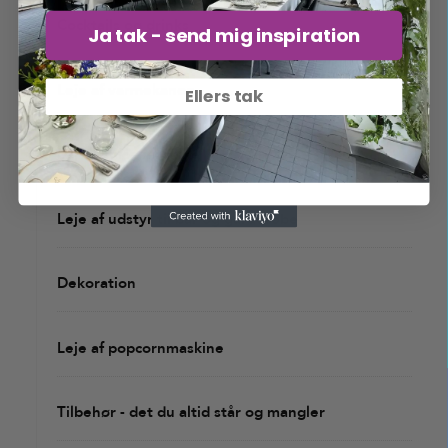
Cocktails og drinks
Ja tak - send mig inspiration
Leje af varmekanon
Ellers tak
Lej slushice maskine
Leje af udstyr til bar og garderobe
Dekoration
Leje af popcornmaskine
Tilbehør - det du altid står og mangler