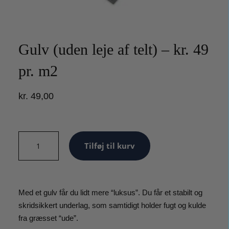
Gulv (uden leje af telt) – kr. 49
pr. m2
kr.
49,00
Gulv
Tilføj til kurv
(uden
leje
af
telt)
Med et gulv får du lidt mere “luksus”. Du får et stabilt og
-
skridsikkert underlag, som samtidigt holder fugt og kulde
kr.
fra græsset “ude”.
49