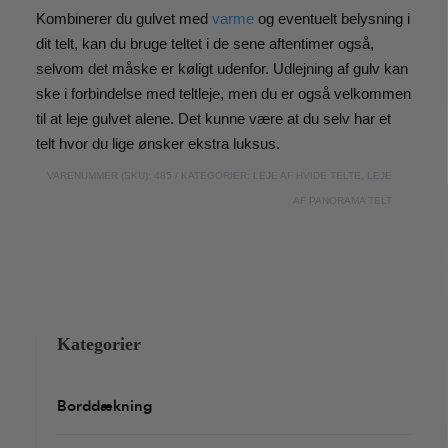
Kombinerer du gulvet med
varme
og eventuelt belysning i
pr.
dit telt, kan du bruge teltet i de sene aftentimer også,
m2
selvom det måske er køligt udenfor. Udlejning af gulv kan
antal
ske i forbindelse med teltleje, men du er også velkommen
til at leje gulvet alene. Det kunne være at du selv har et
telt hvor du lige ønsker ekstra luksus.
VARENUMMER (SKU):
485
KATEGORIER:
LEJE AF HVIDE TELTE
,
LEJE
AF PANORAMA TELT
Kategorier
Borddækning