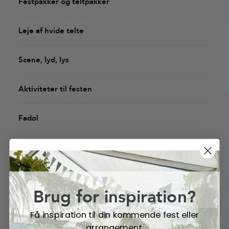
Festpakker og teltpakker
Leje af hvide telte
Scene, lyd, lys
Aktiviteter til festen
Fadøl
Cocktails og drinks
Leje af varmekanon
Brug for inspiration?
Lej slushice maskine
Få inspiration til din kommende fest eller
arrangement.