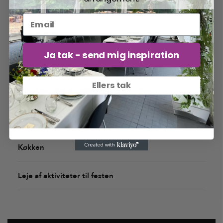
Leje af udstyr til bar og garderobe
Dekoration
Ja tak - send mig inspiration
Leje af popcornmaskine
Ellers tak
Tilbehør - det du altid står og mangler
Toiletvogne badmobiler
Køkken
Leje af aktiviteter til festen