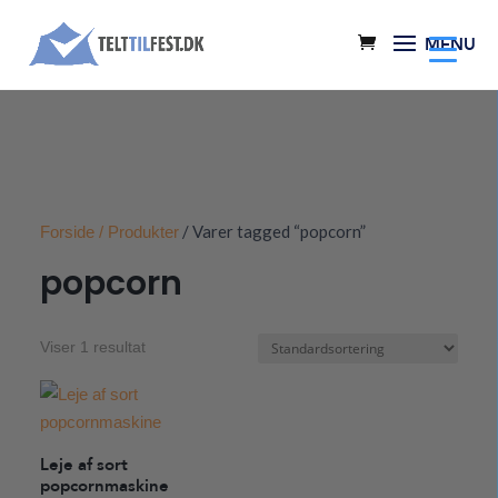
/ Varer tagged “popcorn”
Forside
/ Produkter
popcorn
Viser 1 resultat
Leje af sort
popcornmaskine