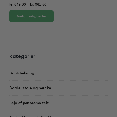
Prisinterval:
kr.
649,00
–
kr.
961,50
kr. 649,00
Vælg muligheder
til
kr. 961,50
Dette
vare
har
flere
varianter.
Kategorier
Mulighederne
kan
vælges
Borddækning
på
varesiden
Borde, stole og bænke
Leje af panorama telt